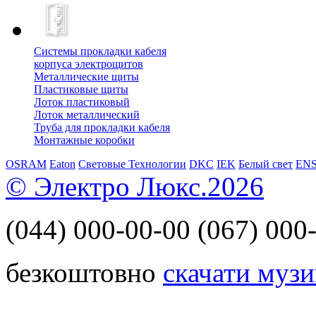
Системы прокладки кабеля
корпуса электрощитов
Металлические щиты
Пластиковые щиты
Лоток пластиковый
Лоток металлический
Труба для прокладки кабеля
Монтажные коробки
OSRAM
Eaton
Световые Технологии
DKC
IEK
Белый свет
EN
© Электро Люкс.2026
(044)
000-00-00
(067)
000-
безкоштовно
скачати музи