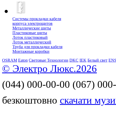
Системы прокладки кабеля
корпуса электрощитов
Металлические щиты
Пластиковые щиты
Лоток пластиковый
Лоток металлический
Труба для прокладки кабеля
Монтажные коробки
OSRAM
Eaton
Световые Технологии
DKC
IEK
Белый свет
EN
© Электро Люкс.2026
(044)
000-00-00
(067)
000-
безкоштовно
скачати музи