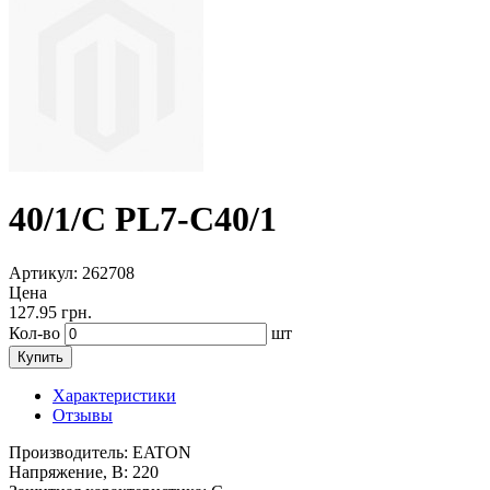
40/1/C PL7-C40/1
Артикул
: 262708
Цена
127.95
грн.
Кол-во
шт
Купить
Характеристики
Отзывы
Производитель:
EATON
Напряжение, В:
220