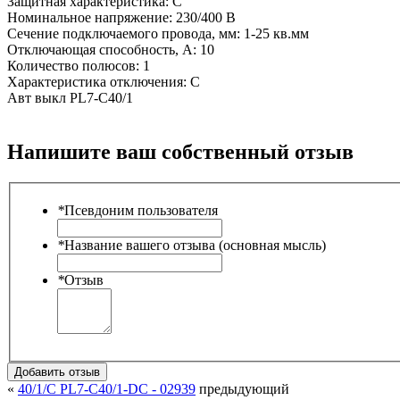
Защитная характеристика:
C
Номинальное напряжение:
230/400 В
Сечение подключаемого провода, мм:
1-25 кв.мм
Отключающая способность, А:
10
Количество полюсов:
1
Характеристика отключения:
C
Авт выкл PL7-C40/1
Напишите ваш собственный отзыв
*
Псевдоним пользователя
*
Название вашего отзыва (основная мысль)
*
Отзыв
Добавить отзыв
«
40/1/C PL7-C40/1-DC - 02939
предыдующий