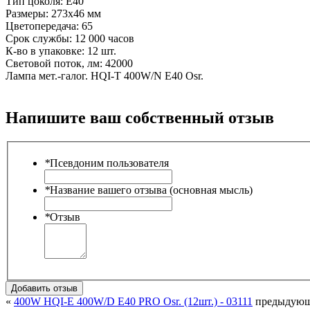
Тип цоколя:
Е40
Размеры:
273х46 мм
Цветопередача:
65
Срок службы:
12 000 часов
К-во в упаковке:
12 шт.
Световой поток, лм:
42000
Лампа мет.-галог. HQI-T 400W/N E40 Osr.
Напишите ваш собственный отзыв
*
Псевдоним пользователя
*
Название вашего отзыва (основная мысль)
*
Отзыв
Добавить отзыв
«
400W HQI-Е 400W/D E40 PRO Osr. (12шт.) - 03111
предыдую