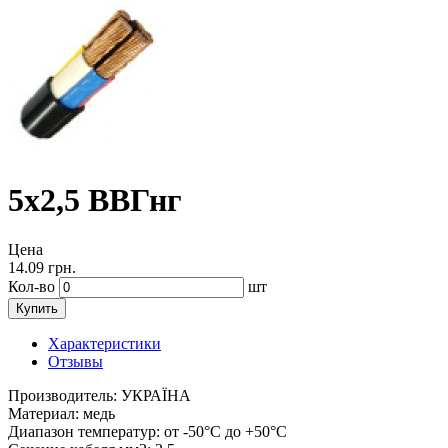
5х2,5 ВВГнг
Цена
14.09
грн.
Кол-во
шт
Купить
Характеристики
Отзывы
Производитель:
УКРАЇНА
Материал:
медь
Диапазон температур:
от -50°С до +50°С