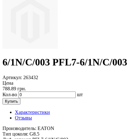
6/1N/C/003 PFL7-6/1N/C/003
Артикул
: 263432
Цена
788.89
грн.
Кол-во
шт
Купить
Характеристики
Отзывы
Производитель:
EATON
Тип цоколя:
G8.5