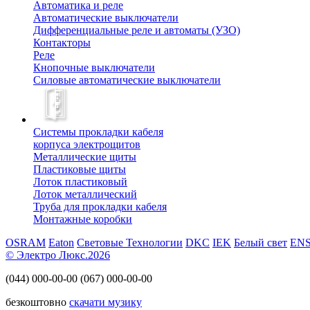
Автоматика и реле
Автоматические выключатели
Дифференциальные реле и автоматы (УЗО)
Контакторы
Реле
Кнопочные выключатели
Силовые автоматические выключатели
Системы прокладки кабеля
корпуса электрощитов
Металлические щиты
Пластиковые щиты
Лоток пластиковый
Лоток металлический
Труба для прокладки кабеля
Монтажные коробки
OSRAM
Eaton
Световые Технологии
DKC
IEK
Белый свет
EN
© Электро Люкс.2026
(044)
000-00-00
(067)
000-00-00
безкоштовно
скачати музику