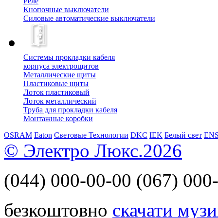
Реле
Кнопочные выключатели
Силовые автоматические выключатели
Системы прокладки кабеля
корпуса электрощитов
Металлические щиты
Пластиковые щиты
Лоток пластиковый
Лоток металлический
Труба для прокладки кабеля
Монтажные коробки
OSRAM
Eaton
Световые Технологии
DKC
IEK
Белый свет
EN
© Электро Люкс.2026
(044)
000-00-00
(067)
000-
безкоштовно
скачати музи