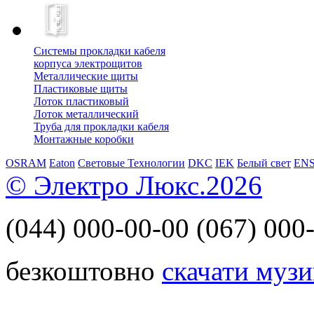
Системы прокладки кабеля
корпуса электрощитов
Металлические щиты
Пластиковые щиты
Лоток пластиковый
Лоток металлический
Труба для прокладки кабеля
Монтажные коробки
OSRAM
Eaton
Световые Технологии
DKC
IEK
Белый свет
EN
© Электро Люкс.2026
(044)
000-00-00
(067)
000-
безкоштовно
скачати музи