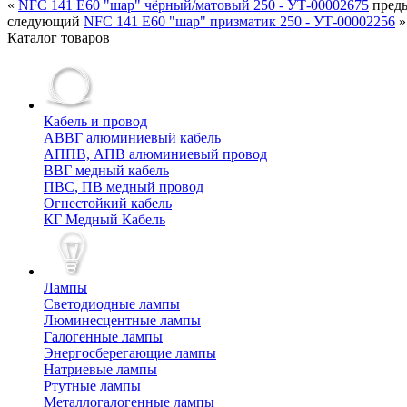
«
NFC 141 E60 "шар" чёрный/матовый 250 - УТ-00002675
пред
следующий
NFC 141 E60 "шар" призматик 250 - УТ-00002256
»
Каталог товаров
Кабель и провод
АВВГ алюминиевый кабель
АППВ, АПВ алюминиевый провод
ВВГ медный кабель
ПВС, ПВ медный провод
Огнестойкий кабель
КГ Медный Кабель
Лампы
Cветодиодные лампы
Люминесцентные лампы
Галогенные лампы
Энергосберегающие лампы
Натриевые лампы
Ртутные лампы
Металлогалогенные лампы