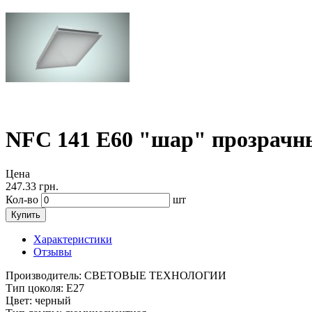
NFC 141 E60 "шар" прозрачн
Цена
247.33
грн.
Кол-во
шт
Купить
Характеристики
Отзывы
Производитель:
СВЕТОВЫЕ ТЕХНОЛОГИИ
Тип цоколя:
Е27
Цвет:
черный