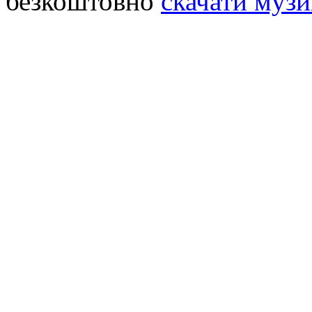
безкоштовно
скачати музи