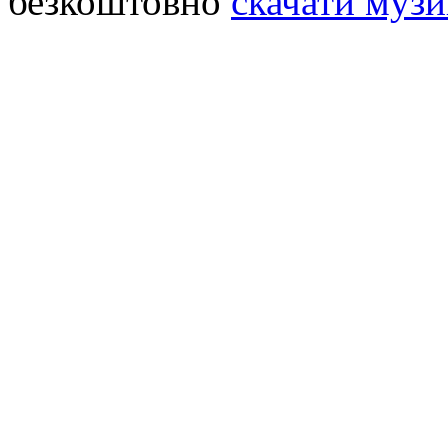
безкоштовно
скачати музи