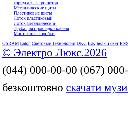
корпуса электрощитов
Металлические щиты
Пластиковые щиты
Лоток пластиковый
Лоток металлический
Труба для прокладки кабеля
Монтажные коробки
OSRAM
Eaton
Световые Технологии
DKC
IEK
Белый свет
EN
© Электро Люкс.2026
(044)
000-00-00
(067)
000-
безкоштовно
скачати музи